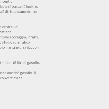
incentivi
ecenni passati”. Inoltre,
li di riscaldamento, né i
e centrali di
 ottiene
ciale scoraggia, infatti,
o studio scientifico
pio margine di sviluppo in
lioni di litri di gasolio.
a
ssa anziché gasolio”, il
convertirsi dal