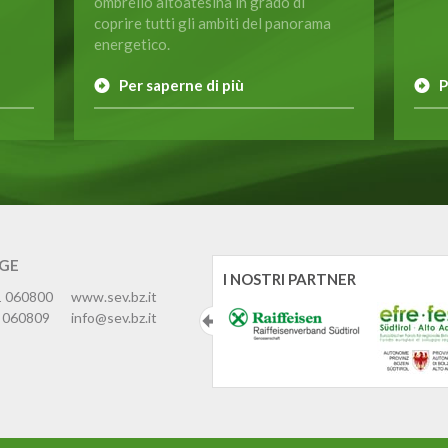
ombrello altoatesina in grado di
coprire tutti gli ambiti del panorama
energetico.
Per saperne di più
P
IGE
I NOSTRI PARTNER
1 060800
www.sev.bz.it
 060809
info@sev.bz.it