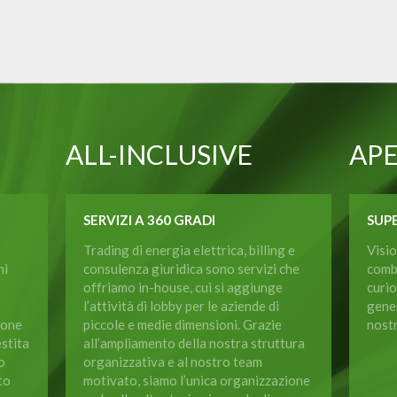
ALL-INCLUSIVE
AP
SERVIZI A 360 GRADI
SUPE
Trading di energia elettrica, billing e
Visio
ni
consulenza giuridica sono servizi che
comb
offriamo in-house, cui si aggiunge
curio
l’attività di lobby per le aziende di
gener
ione
piccole e medie dimensioni. Grazie
nost
estita
all’ampliamento della nostra struttura
o
organizzativa e al nostro team
to
motivato, siamo l’unica organizzazione