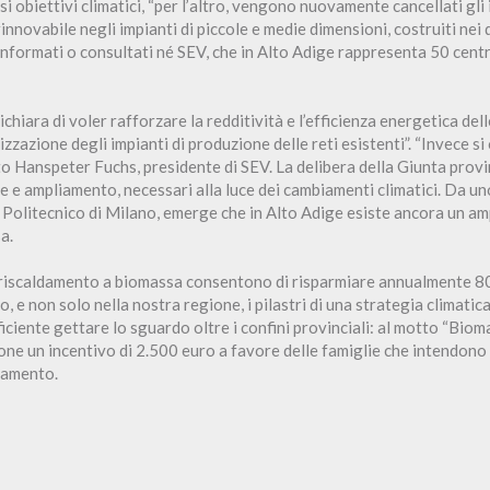
i obiettivi climatici, “per l’altro, vengono nuovamente cancellati gli 
nnovabile negli impianti di piccole e medie dimensioni, costruiti nei d
 informati o consultati né SEV, che in Alto Adige rappresenta 50 centra
ichiara di voler rafforzare la redditività e l’efficienza energetica dell
zzazione degli impianti di produzione delle reti esistenti”. “Invece si
o Hanspeter Fuchs, presidente di SEV. La delibera della Giunta provin
e e ampliamento, necessari alla luce dei cambiamenti climatici. Da un
l Politecnico di Milano, emerge che in Alto Adige esiste ancora un am
a.
i riscaldamento a biomassa consentono di risparmiare annualmente 80 mi
, e non solo nella nostra regione, i pilastri di una strategia climatic
iciente gettare lo sguardo oltre i confini provinciali: al motto “Bioma
one un incentivo di 2.500 euro a favore delle famiglie che intendono 
damento.