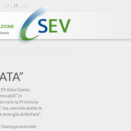
.
.
DE
IT
EN
AZIONE
sieme
ATA”
019 dalla Giunta
ovabili”. In
non solo la Provincia
”, ma cancella anche le
 aree già delimitate”.
a Giunta provinciale