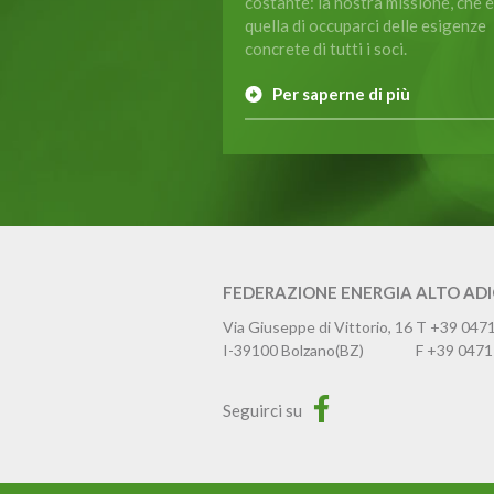
costante: la nostra missione, che è
quella di occuparci delle esigenze
concrete di tutti i soci.
Per saperne di più
FEDERAZIONE ENERGIA ALTO AD
Via Giuseppe di Vittorio, 16
T
+39 047
I-39100
Bolzano
(BZ)
F
+39 0471
Seguirci su