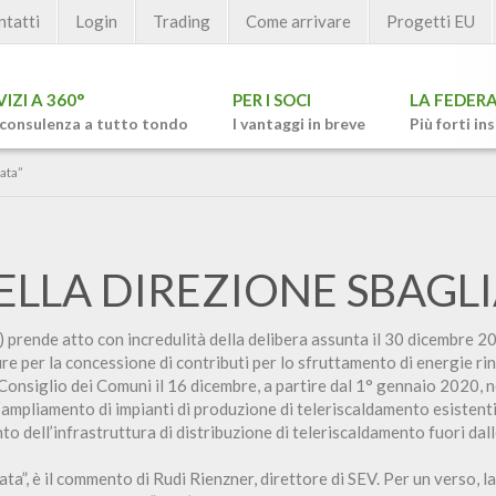
ntatti
Login
Trading
Come arrivare
Progetti EU
VIZI A 360°
PER I SOCI
LA FEDER
consulenza a tutto tondo
I vantaggi in breve
Più forti in
ata”
ELLA DIREZIONE SBAGLI
prende atto con incredulità della delibera assunta il 30 dicembre 2
re per la concessione di contributi per lo sfruttamento di energie rinn
 Consiglio dei Comuni il 16 dicembre, a partire dal 1° gennaio 2020, 
’“ampliamento di impianti di produzione di teleriscaldamento esistenti
o dell’infrastruttura di distribuzione di teleriscaldamento fuori dalle
ata”, è il commento di Rudi Rienzner, direttore di SEV. Per un verso, l