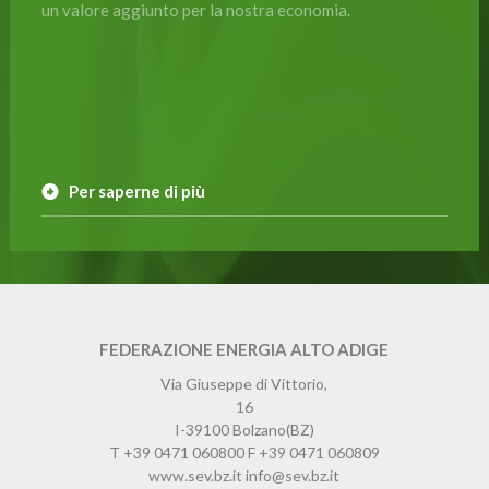
un valore aggiunto per la nostra economia.
Per saperne di più
FEDERAZIONE ENERGIA ALTO ADIGE
Via Giuseppe di Vittorio,
16
I-39100
Bolzano
(BZ)
T
+39 0471 060800
F
+39 0471 060809
www.sev.bz.it
info@sev.bz.it