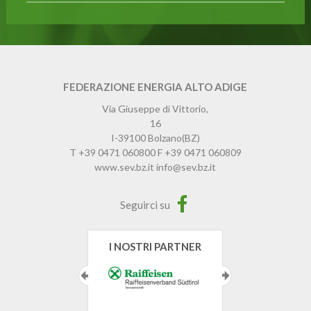
FEDERAZIONE ENERGIA ALTO ADIGE
Via Giuseppe di Vittorio,
16
I-39100
Bolzano
(BZ)
T
+39 0471 060800
F
+39 0471 060809
www.sev.bz.it
info@sev.bz.it
Seguirci su
I NOSTRI PARTNER