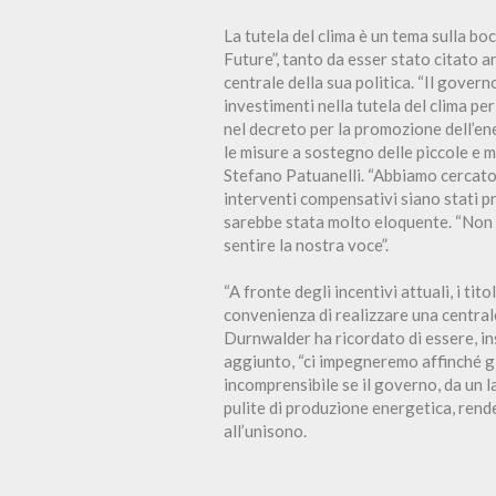
La tutela del clima è un tema sulla boc
Future”, tanto da esser stato citato
centrale della sua politica. “Il gover
investimenti nella tutela del clima pe
nel decreto per la promozione dell’ene
le misure a sostegno delle piccole e 
Stefano Patuanelli. “Abbiamo cercato d
interventi compensativi siano stati pr
sarebbe stata molto eloquente. “Non 
sentire la nostra voce”.
“A fronte degli incentivi attuali, i ti
convenienza di realizzare una central
Durnwalder ha ricordato di essere, in
aggiunto, “ci impegneremo affinché gli 
incomprensibile se il governo, da un la
pulite di produzione energetica, rend
all’unisono.