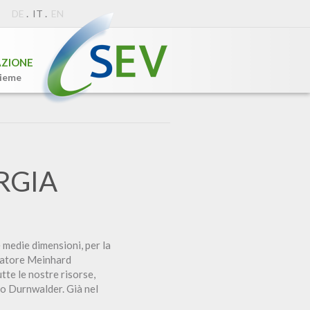
.
.
DE
IT
EN
AZIONE
sieme
RGIA
e medie dimensioni, per la
enatore Meinhard
tte le nostre risorse,
to Durnwalder. Già nel