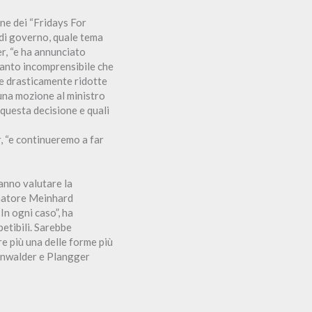
one dei “Fridays For
 di governo, quale tema
er, “e ha annunciato
rtanto incomprensibile che
te drasticamente ridotte
 una mozione al ministro
 questa decisione e quali
, “e continueremo a far
ranno valutare la
senatore Meinhard
In ogni caso”, ha
petibili. Sarebbe
re più una delle forme più
urnwalder e Plangger