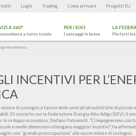
ntatti
Login
Trading
Come arrivare
Progetti EU
VIZI A 360°
PER I SOCI
LA FEDER
consulenza a tutto tondo
I vantaggi in breve
Più forti in
rgia idroelettrica
LI INCENTIVI PER L’ENE
ICA
 misure di sostegno a favore delle centrali idroelettriche di piccole 
abili. Di concerto con la Federazione Energia Alto Adige (SEV), il s
er lo sviluppo economico, Stefano Patuanelli. “Ci impegneremo con tu
i piccole e medie dimensioni ottengano maggiori incentivi”, ha afferma
eagito con “grande preoccupazione” alle nuove misure di sostegno.