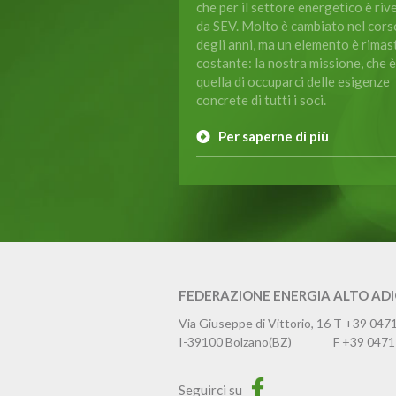
che per il settore energetico è riv
da SEV. Molto è cambiato nel cors
degli anni, ma un elemento è rimas
costante: la nostra missione, che è
quella di occuparci delle esigenze
concrete di tutti i soci.
Per saperne di più
FEDERAZIONE ENERGIA ALTO AD
Via Giuseppe di Vittorio, 16
T
+39 047
I-39100
Bolzano
(BZ)
F
+39 0471
Seguirci su