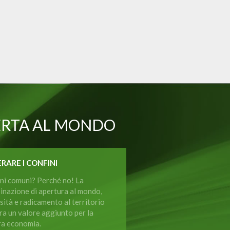
ERTA AL MONDO
RARE I CONFINI
ni comuni? Perché no! La
inazione di apertura al mondo,
sità e radicamento al territorio
a un valore aggiunto per la
ra economia.