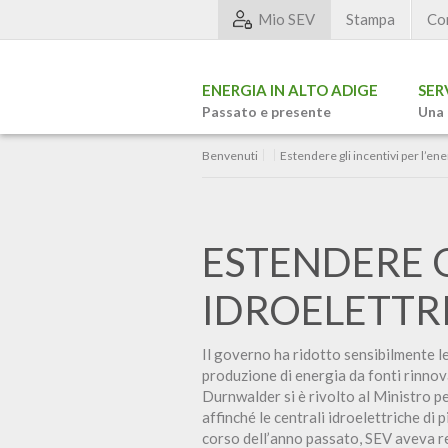
Mio SEV
Stampa
Co
ENERGIA IN ALTO ADIGE
SER
Passato e presente
Una 
Benvenuti
Estendere gli incentivi per l’ene
ESTENDERE G
IDROELETTR
Il governo ha ridotto sensibilmente le
produzione di energia da fonti rinnov
Durnwalder si è rivolto al Ministro p
affinché le centrali idroelettriche d
corso dell’anno passato, SEV aveva r