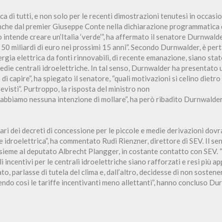
ca di tutti, e non solo per le recenti dimostrazioni tenutesi in occasi
 anche dal premier Giuseppe Conte nella dichiarazione programmatica
no intende creare un’Italia ‘verde’”, ha affermato il senatore Durnwald
r 50 miliardi di euro nei prossimi 15 anni”. Secondo Durnwalder, è pe
rgia elettrica da fonti rinnovabili, di recente emanazione, siano sta
medie centrali idroelettriche. In tal senso, Durnwalder ha presentato
i capire”, ha spiegato il senatore, “quali motivazioni si celino dietro
evisti”. Purtroppo, la risposta del ministro non
abbiamo nessuna intenzione di mollare”, ha però ribadito Durnwalder
tolari dei decreti di concessione per le piccole e medie derivazioni dov
e idroelettrica”, ha commentato Rudi Rienzner, direttore di SEV. Il 
sieme al deputato Albrecht Plangger, in costante contatto con SEV. “
incentivi per le centrali idroelettriche siano rafforzati e resi più ap
to, parlasse di tutela del clima e, dall’altro, decidesse di non sostene
endo così le tariffe incentivanti meno allettanti”, hanno concluso D