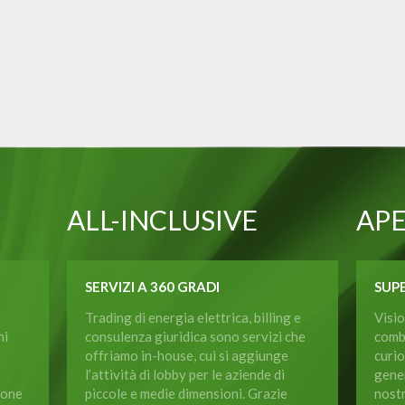
ALL-INCLUSIVE
AP
SERVIZI A 360 GRADI
SUPE
Trading di energia elettrica, billing e
Visio
ni
consulenza giuridica sono servizi che
comb
offriamo in-house, cui si aggiunge
curio
l’attività di lobby per le aziende di
gener
ione
piccole e medie dimensioni. Grazie
nost