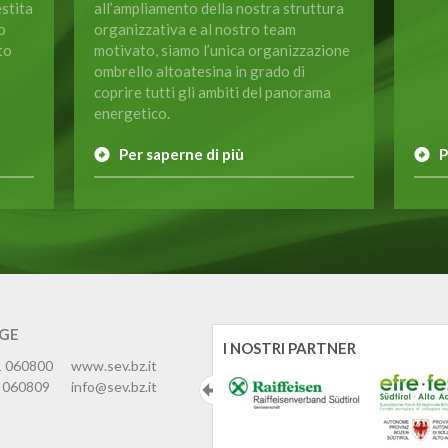
estita
all’ampliamento della nostra struttura
o
organizzativa e al nostro team
to
motivato, siamo l’unica organizzazione
ombrello altoatesina in grado di
coprire tutti gli ambiti del panorama
energetico.
Per saperne di più
P
IGE
I NOSTRI PARTNER
1 060800
www.sev.bz.it
 060809
info@sev.bz.it