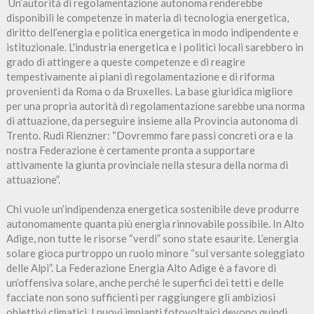
Un’autorità di regolamentazione autonoma renderebbe
disponibili le competenze in materia di tecnologia energetica,
diritto dell’energia e politica energetica in modo indipendente e
istituzionale. L'industria energetica e i politici locali sarebbero in
grado di attingere a queste competenze e di reagire
tempestivamente ai piani di regolamentazione e di riforma
provenienti da Roma o da Bruxelles. La base giuridica migliore
per una propria autorità di regolamentazione sarebbe una norma
di attuazione, da perseguire insieme alla Provincia autonoma di
Trento. Rudi Rienzner: “Dovremmo fare passi concreti ora e la
nostra Federazione è certamente pronta a supportare
attivamente la giunta provinciale nella stesura della norma di
attuazione”.
Chi vuole un’indipendenza energetica sostenibile deve produrre
autonomamente quanta più energia rinnovabile possibile. In Alto
Adige, non tutte le risorse “verdi” sono state esaurite. L’energia
solare gioca purtroppo un ruolo minore “sul versante soleggiato
delle Alpi”. La Federazione Energia Alto Adige è a favore di
un’offensiva solare, anche perché le superfici dei tetti e delle
facciate non sono sufficienti per raggiungere gli ambiziosi
obiettivi climatici. I nuovi impianti fotovoltaici devono quindi