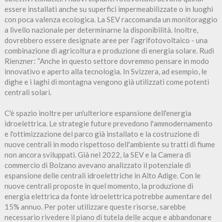
essere installati anche su superfici impermeabilizzate o in luoghi
con poca valenza ecologica. La SEV raccomanda un monitoraggio
a livello nazionale per determinarne la disponibilità. Inoltre,
dovrebbero essere designate aree per l’agrifotovoltaico - una
combinazione di agricoltura e produzione di energia solare. Rudi
Rienzner: “Anche in questo settore dovremmo pensare in modo
innovativo e aperto alla tecnologia. In Svizzera, ad esempio, le
dighe e i laghi di montagna vengono già utilizzati come potenti
centrali solari.
C'è spazio inoltre per un'ulteriore espansione dell'energia
idroelettrica. Le strategie future prevedono l'ammodernamento
e l'ottimizzazione del parco già installato e la costruzione di
nuove centrali in modo rispettoso dell'ambiente su tratti di fiume
non ancora sviluppati. Già nel 2022, la SEV e la Camera di
commercio di Bolzano avevano analizzato il potenziale di
espansione delle centrali idroelettriche in Alto Adige. Con le
nuove centrali proposte in quel momento, la produzione di
energia elettrica da fonte idroelettrica potrebbe aumentare del
15% annuo. Per poter utilizzare queste risorse, sarebbe
necessario rivedere il piano di tutela delle acque e abbandonare