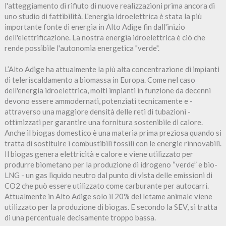
l'atteggiamento di rifiuto di nuove realizzazioni prima ancora di
uno studio di fattibilità. L'energia idroelettrica è stata la più
importante fonte di energia in Alto Adige fin dall'inizio
dell'elettrificazione. La nostra energia idroelettrica è ciò che
rende possibile l'autonomia energetica "verde".
L’Alto Adige ha attualmente la più alta concentrazione di impianti
di teleriscaldamento a biomassa in Europa. Come nel caso
dell'energia idroelettrica, molti impianti in funzione da decenni
devono essere ammodernati, potenziati tecnicamente e -
attraverso una maggiore densità delle reti di tubazioni -
ottimizzati per garantire una fornitura sostenibile di calore.
Anche il biogas domestico è una materia prima preziosa quando si
tratta di sostituire i combustibili fossili con le energie rinnovabili.
Il biogas genera elettricità e calore e viene utilizzato per
produrre biometano per la produzione di idrogeno “verde” e bio-
LNG - un gas liquido neutro dal punto di vista delle emissioni di
CO2 che può essere utilizzato come carburante per autocarri.
Attualmente in Alto Adige solo il 20% del letame animale viene
utilizzato per la produzione di biogas. E secondo la SEV, si tratta
di una percentuale decisamente troppo bassa.