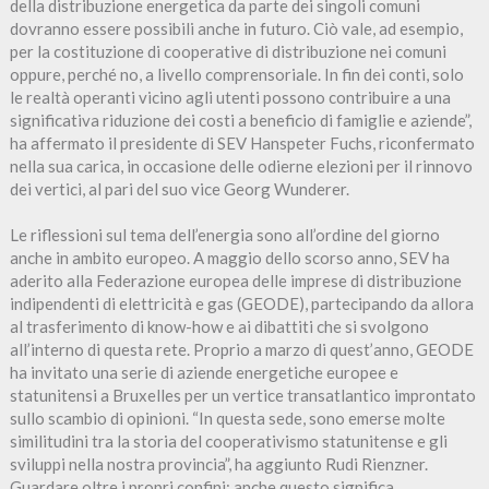
della distribuzione energetica da parte dei singoli comuni
dovranno essere possibili anche in futuro. Ciò vale, ad esempio,
per la costituzione di cooperative di distribuzione nei comuni
oppure, perché no, a livello comprensoriale. In fin dei conti, solo
le realtà operanti vicino agli utenti possono contribuire a una
significativa riduzione dei costi a beneficio di famiglie e aziende”,
ha affermato il presidente di SEV Hanspeter Fuchs, riconfermato
nella sua carica, in occasione delle odierne elezioni per il rinnovo
dei vertici, al pari del suo vice Georg Wunderer.
Le riflessioni sul tema dell’energia sono all’ordine del giorno
anche in ambito europeo. A maggio dello scorso anno, SEV ha
aderito alla Federazione europea delle imprese di distribuzione
indipendenti di elettricità e gas (GEODE), partecipando da allora
al trasferimento di know-how e ai dibattiti che si svolgono
all’interno di questa rete. Proprio a marzo di quest’anno, GEODE
ha invitato una serie di aziende energetiche europee e
statunitensi a Bruxelles per un vertice transatlantico improntato
sullo scambio di opinioni. “In questa sede, sono emerse molte
similitudini tra la storia del cooperativismo statunitense e gli
sviluppi nella nostra provincia”, ha aggiunto Rudi Rienzner.
Guardare oltre i propri confini: anche questo significa