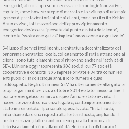
energetici, al cui scopo sono necessarie tecnologie innovative,
capitale, know-how, strategie di mercato e lo sviluppo di un’ampia
gamma di prestazioni orientate ai clienti, come ha riferito Kohler.
A suo avviso, l’ottimizzazione dell’approvvigionamento
energetico dev’essere “pensata dal punto di vista del cliente”,
mentre la “svolta energetica” implica “innovazione a ogni livello”.
Sviluppo di servizi intelligenti, architettura decentralizzata del
panorama energetico locale, collegamento di reti e attenzione ai
clienti: sono tutti elementi che si ritrovano anche nell’attività di
SEV. L’Unione oggi rappresenta 306 soci, di cui 77 società
cooperative e consorzi, 195 imprese private e 34 tra comuni ed
enti pubblici: in soli cinque anni, il loro numero è quasi
raddoppiato. Negli ultimi mesi, SEV ha ulteriormente allargato la
propria gamma di servizi: a ottobre 2014 è stato messo online il
portale energetico, a marzo di quest’anno è stato avviato il
nuovo servizio di consulenza legale e, contemporaneamente, è
stato incrementato il personale specializzato. “In tal modo,
intendiamo dare una risposta alla forte richiesta, ampliando il
nostro servizio, dallo scambio di energia alla fornitura di
teleriscaldamento fino alla mobilità elettrica”, ha dichiarato il