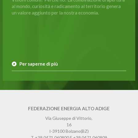
al mondo, curiosità e radicamento al territorio genera
un valore aggiunto per la nostra economia.
Per saperne di più
FEDERAZIONE ENERGIA ALTO ADIGE
Via Giuseppe di Vittorio,
16
I-39100
Bolzano
(BZ)
T
+39 0471 060800
F
+39 0471 060809