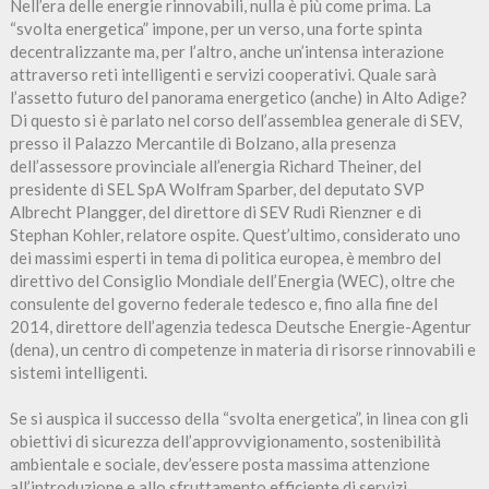
Nell’era delle energie rinnovabili, nulla è più come prima. La
“svolta energetica” impone, per un verso, una forte spinta
decentralizzante ma, per l’altro, anche un’intensa interazione
attraverso reti intelligenti e servizi cooperativi. Quale sarà
l’assetto futuro del panorama energetico (anche) in Alto Adige?
Di questo si è parlato nel corso dell’assemblea generale di SEV,
presso il Palazzo Mercantile di Bolzano, alla presenza
dell’assessore provinciale all’energia Richard Theiner, del
presidente di SEL SpA Wolfram Sparber, del deputato SVP
Albrecht Plangger, del direttore di SEV Rudi Rienzner e di
Stephan Kohler, relatore ospite. Quest’ultimo, considerato uno
dei massimi esperti in tema di politica europea, è membro del
direttivo del Consiglio Mondiale dell’Energia (WEC), oltre che
consulente del governo federale tedesco e, fino alla fine del
2014, direttore dell’agenzia tedesca Deutsche Energie-Agentur
(dena), un centro di competenze in materia di risorse rinnovabili e
sistemi intelligenti.
Se si auspica il successo della “svolta energetica”, in linea con gli
obiettivi di sicurezza dell’approvvigionamento, sostenibilità
ambientale e sociale, dev’essere posta massima attenzione
all’introduzione e allo sfruttamento efficiente di servizi