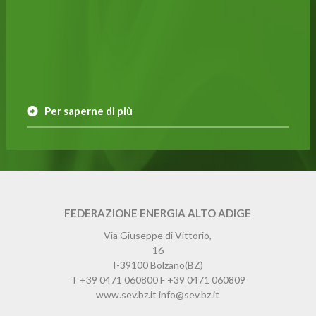
Per saperne di più
FEDERAZIONE ENERGIA ALTO ADIGE
Via Giuseppe di Vittorio,
16
I-39100
Bolzano
(BZ)
T
+39 0471 060800
F
+39 0471 060809
www.sev.bz.it
info@sev.bz.it