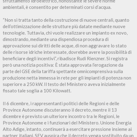
sfruttamento idroelettrico, nonostante le severe norme
ambientali, è consentito per determinati corsi d’acqua.
“Non si tratta tanto della costruzione di nuove centrali, quanto
dell’ottimizzazione delle strutture più datate mediante nuove
tecnologie. Tuttavia, chi vuole realizzare un impianto ex novo,
dimostrando, mediante una dispendiosa procedura di
approvazione sui diritti delle acque, di non aggravare lo stato
delle risorse idriche interessate, dovrebbe avere la possibilità di
beneficiare degli incentivi”, ribadisce Rudi Rienzner. Si registra
però una notizia positiva: È stata approvata l’erogazione da
parte del GSE della tariffa spettante omnicomprensiva sulla
produzione netta immessa in rete per gli impianti di potenza non
superiore a 250 kW. Il testo del Ministero aveva inizialmente
fissato tale soglia a 100 Kilowatt.
Il 6 dicembre, i rappresentanti politici delle Regioni e delle
Province Autonome discuteranno il decreto, mentre il 13
dicembre è previsto un ulteriore incontro tra le Regioni, le
Province Autonome e i funzionari del Ministero. Unione Energia
Alto Adige, intanto, continuerà a esercitare pressione insieme ai
partner italiani. SEV auspica che il decreto venga sostituito da un