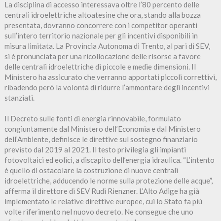
La disciplina di accesso interessava oltre l’80 percento delle
centrali idroelettriche altoatesine che ora, stando alla bozza
presentata, dovranno concorrere con i competitor operanti
sull’intero territorio nazionale per gli incentivi disponibili in
misura limitata. La Provincia Autonoma di Trento, al pari di SEV,
si è pronunciata per una ricollocazione delle risorse a favore
delle centrali idroelettriche di piccole e medie dimensioni. Il
Ministero ha assicurato che verranno apportati piccoli correttivi,
ribadendo però la volontà di ridurre l’ammontare degli incentivi
stanziati.
Il Decreto sulle fonti di energia rinnovabile, formulato
congiuntamente dal Ministero dell’Economia e dal Ministero
dell’Ambiente, definisce le direttive sul sostegno finanziario
previsto dal 2019 al 2021. Il testo privilegia gli impianti
fotovoltaici ed eolici, a discapito dell’energia idraulica. “L’intento
è quello di ostacolare la costruzione di nuove centrali
idroelettriche, adducendo le norme sulla protezione delle acque”,
afferma il direttore di SEV Rudi Rienzner. L’Alto Adige ha già
implementato le relative direttive europee, cui lo Stato fa più
volte riferimento nel nuovo decreto. Ne consegue che uno