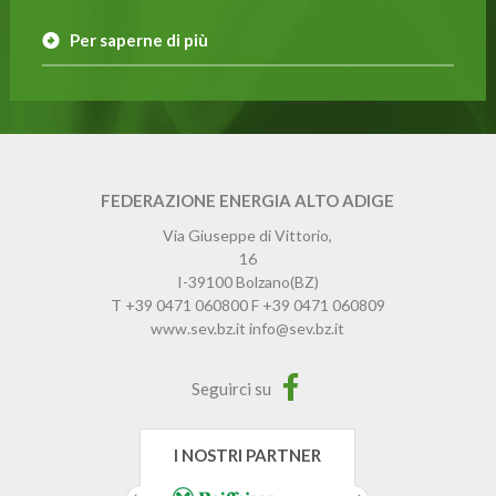
Per saperne di più
FEDERAZIONE ENERGIA ALTO ADIGE
Via Giuseppe di Vittorio,
16
I-39100
Bolzano
(BZ)
T
+39 0471 060800
F
+39 0471 060809
www.sev.bz.it
info@sev.bz.it
Seguirci su
I NOSTRI PARTNER