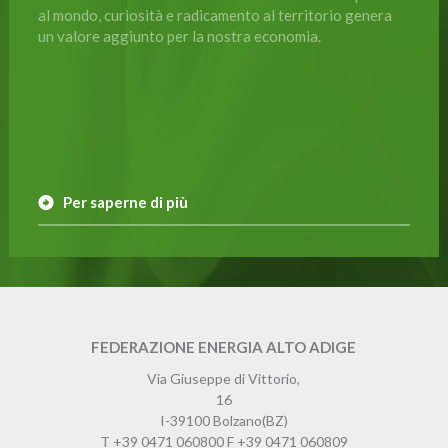
al mondo, curiosità e radicamento al territorio genera
un valore aggiunto per la nostra economia.
Per saperne di più
FEDERAZIONE ENERGIA ALTO ADIGE
Via Giuseppe di Vittorio,
16
I-39100
Bolzano
(BZ)
T
+39 0471 060800
F
+39 0471 060809