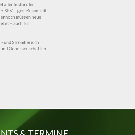
l aller Südtiroler
er SEV - gemeinsam mit
 Dennoch müssen neue
etet – auch für
 - und Strombereich
e und Genossenschaften –
NTS & TERMINE