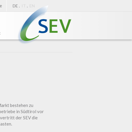
e
.
.
DE
IT
EN
k
Markt bestehen zu
etriebe in Südtirol vor
ertritt der SEV die
asten.