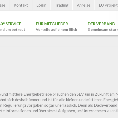
sse
Kontakt
Login
Trading
Anreise
EU Projekt
60° SERVICE
FÜR MITGLIEDER
DER VERBAND
nd um betreut
Vorteile auf einem Blick
Gemeinsam star
e und mittlere Energiebetriebe brauchen den SEV, um in Zukunft am 
hnt sich deshalb immer und ist für alle kleinen und mittleren Energieb
en Regulierungsvorgaben sogar unerlässlich. Denn als Dachverband v
krete Informationen und übernimmt Aufgaben, um Unternehmen zu entl