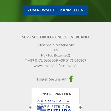
ZUM NEWSLETTER ANMELDEN
SEV - SÜDTIROLER ENERGIEVERBAND
Giuseppe di Vittorio Str.
16
I-39100
Bozen
(BZ)
T
+39 0471 060800
F
+39 0471 060809
www.sev.bz.it
info@sev.bz.it
Folgen Sie uns auf
UNSERE PARTNER