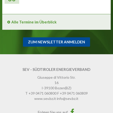
Alle Termine im Überblick
ZUM NEWSLETTER ANMELDEN
SEV - SÜDTIROLER ENERGIEVERBAND
Giuseppe di Vittorio Str.
16
I-39100
Bozen
(BZ)
T
+39 0471 060800
F
+39 0471 060809
www.sev.bz.it
info@sev.bz.it
Folgen Sie uns auf