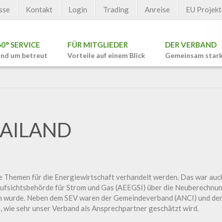
sse
Kontakt
Login
Trading
Anreise
EU Projekt
60° SERVICE
FÜR MITGLIEDER
DER VERBAND
nd um betreut
Vorteile auf einem Blick
Gemeinsam star
MAILAND
ge Themen für die Energiewirtschaft verhandelt werden. Das war a
 Aufsichtsbehörde für Strom und Gas (AEEGSI) über die Neuberechnu
n wurde. Neben dem SEV waren der Gemeindeverband (ANCI) und de
ch, wie sehr unser Verband als Ansprechpartner geschätzt wird.