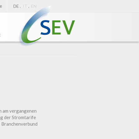
e
.
.
DE
IT
EN
k
uch am vergangenen
ng der Stromtarife
r Branchenverbund