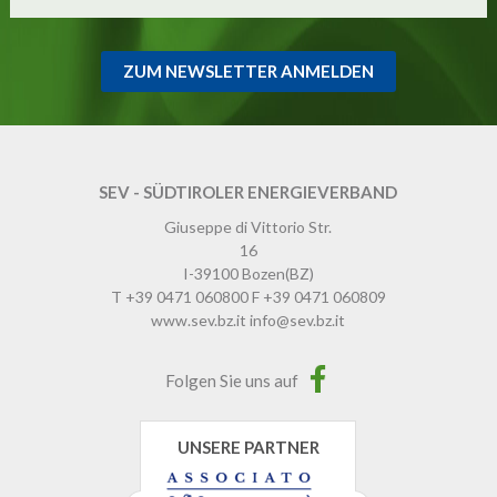
ZUM NEWSLETTER ANMELDEN
SEV - SÜDTIROLER ENERGIEVERBAND
Giuseppe di Vittorio Str.
16
I-39100
Bozen
(BZ)
T
+39 0471 060800
F
+39 0471 060809
www.sev.bz.it
info@sev.bz.it
Folgen Sie uns auf
UNSERE PARTNER