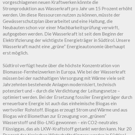
vorgeschlagenen neuen Kraftwerken könnte die
Stromproduktion aus Wasserkraft pro Jahr um 15 Prozent erhöht
werden. Um diese Ressourcen nutzen zu können, müsste der
Gewässerschutzplan überarbeitet und eine Haltung, die
Neubauten schon vor einer Machbarkeitsprüfung verwirft,
aufgegeben werden. Die Wasserkraft ist seit dem Beginn der
Elektrifizierung der wichtigste Energieträger in Südtirol. Unsere
Wasserkraft macht eine „grüne“ Energieautonomie überhaupt
erst möglich.
Südtirol verfügt heute über die höchste Konzentration von
Biomasse-Fernheizwerken in Europa. Wie bei der Wasserkraft
müssen bei der nachhaltigen Versorgung mit Wärme viele seit
Jahrzehnten bestehende Anlagen modernisiert, technisch
potenziert und – durch die Verdichtung der Leitungsnetze –
optimiert werden. Bei der Ersetzung fossiler Energieträger durch
erneuerbare Energie ist auch das einheimische Biogas ein
wertvoller Rohstoff. Biogas erzeugt Strom und Wärme und aus
Biogas wird Biomethan zur Erzeugung von „grünem“
Wasserstoff und Bio-LNG gewonnen – ein CO2-neutrales
Flüssiggas, das als LKW-Kraftstoff getankt werden kann. Nur 20
Prozent des tierischen Wirtschaftsdüngers werden in Südtirol