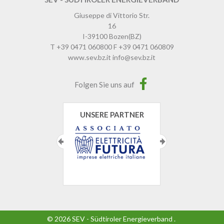
Giuseppe di Vittorio Str.
16
I-39100
Bozen
(BZ)
T
+39 0471 060800
F
+39 0471 060809
www.sev.bz.it
info@sev.bz.it
Folgen Sie uns auf
UNSERE PARTNER
©
2026
SEV - Südtiroler Energieverband
.