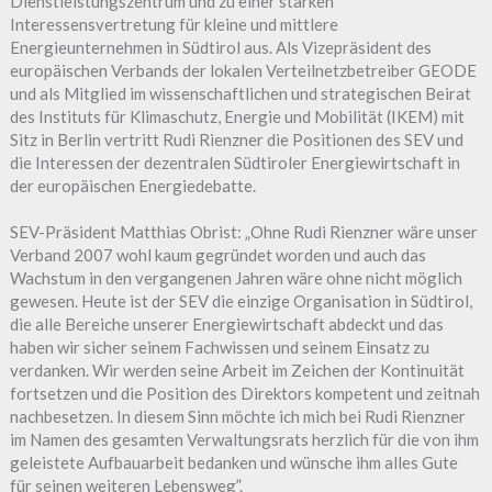
Dienstleistungszentrum und zu einer starken
Interessensvertretung für kleine und mittlere
Energieunternehmen in Südtirol aus. Als Vizepräsident des
europäischen Verbands der lokalen Verteilnetzbetreiber GEODE
und als Mitglied im wissenschaftlichen und strategischen Beirat
des Instituts für Klimaschutz, Energie und Mobilität (IKEM) mit
Sitz in Berlin vertritt Rudi Rienzner die Positionen des SEV und
die Interessen der dezentralen Südtiroler Energiewirtschaft in
der europäischen Energiedebatte.
SEV-Präsident Matthias Obrist: „Ohne Rudi Rienzner wäre unser
Verband 2007 wohl kaum gegründet worden und auch das
Wachstum in den vergangenen Jahren wäre ohne nicht möglich
gewesen. Heute ist der SEV die einzige Organisation in Südtirol,
die alle Bereiche unserer Energiewirtschaft abdeckt und das
haben wir sicher seinem Fachwissen und seinem Einsatz zu
verdanken. Wir werden seine Arbeit im Zeichen der Kontinuität
fortsetzen und die Position des Direktors kompetent und zeitnah
nachbesetzen. In diesem Sinn möchte ich mich bei Rudi Rienzner
im Namen des gesamten Verwaltungsrats herzlich für die von ihm
geleistete Aufbauarbeit bedanken und wünsche ihm alles Gute
für seinen weiteren Lebensweg”.