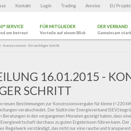
sse
Kontakt
Login
Trading
Anreise
EU Projekt
60° SERVICE
FÜR MITGLIEDER
DER VERBAND
nd um betreut
Vorteile auf einem Blick
Gemeinsam star
- Konzessionen - Ein wichtiger Schritt
ILUNG 16.01.2015 - K
IGER SCHRITT
die neuen Bestimmungen zur Konzessionsvergabe für kleine (<220 kW
itungen verabschiedet. Der Südtiroler Energieverband (SEV) begrü
ven Beratungen in den vergangenen Monaten gezeigt haben, dass eine
r Energiewirtschaft durchaus zu guten Ergebnissen führen kann. Der „
s Regelwerk verständigt, das nicht nur eine rasche und transparen