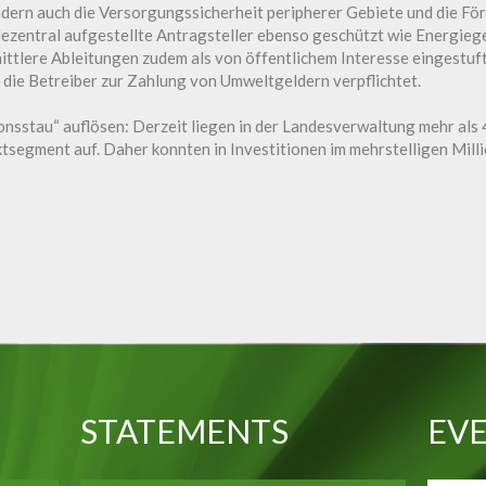
dern auch die Versorgungssicherheit peripherer Gebiete und die För
ezentral aufgestellte Antragsteller ebenso geschützt wie Energie
ittlere Ableitungen zudem als von öffentlichem Interesse eingestuf
die Betreiber zur Zahlung von Umweltgeldern verpflichtet.
ionsstau“ auflösen: Derzeit liegen in der Landesverwaltung mehr als
egment auf. Daher konnten in Investitionen im mehrstelligen Milli
STATEMENTS
EVE