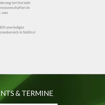
derung territorialer
genossenschaften im
t, was
 400 unerledigte
onenbereich in Südtirol
NTS & TERMINE