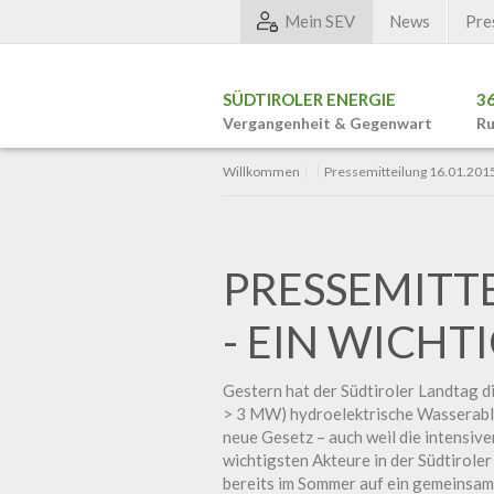
Mein SEV
News
Pre
SÜDTIROLER ENERGIE
3
Vergangenheit & Gegenwart
Ru
Willkommen
Pressemitteilung 16.01.2015 
PRESSEMITTE
- EIN WICHT
Gestern hat der Südtiroler Landtag 
> 3 MW) hydroelektrische Wasserable
neue Gesetz – auch weil die intensi
wichtigsten Akteure in der Südtirole
bereits im Sommer auf ein gemeinsame