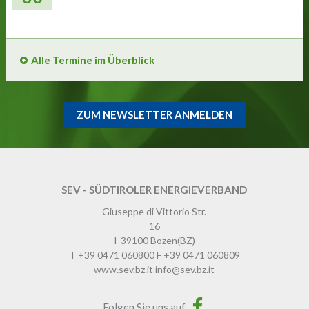
Alle Termine im Überblick
ZUM NEWSLETTER ANMELDEN
SEV - SÜDTIROLER ENERGIEVERBAND
Giuseppe di Vittorio Str.
16
I-39100
Bozen
(BZ)
T
+39 0471 060800
F
+39 0471 060809
www.sev.bz.it
info@sev.bz.it
Folgen Sie uns auf