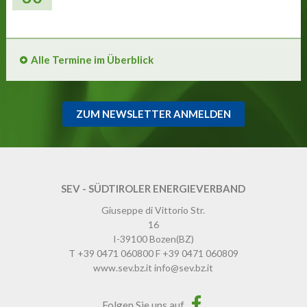
Alle Termine im Überblick
ZUM NEWSLETTER ANMELDEN
SEV - SÜDTIROLER ENERGIEVERBAND
Giuseppe di Vittorio Str.
16
I-39100
Bozen
(BZ)
T
+39 0471 060800
F
+39 0471 060809
www.sev.bz.it
info@sev.bz.it
Folgen Sie uns auf