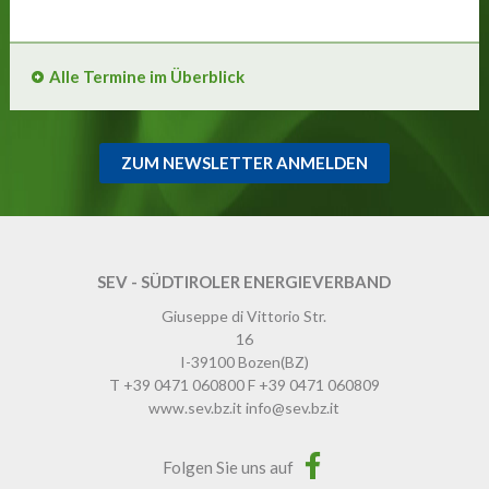
Alle Termine im Überblick
ZUM NEWSLETTER ANMELDEN
SEV - SÜDTIROLER ENERGIEVERBAND
Giuseppe di Vittorio Str.
16
I-39100
Bozen
(BZ)
T
+39 0471 060800
F
+39 0471 060809
www.sev.bz.it
info@sev.bz.it
Folgen Sie uns auf