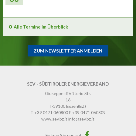
Alle Termine im Überblick
ZUM NEWSLETTER ANMELDEN
SEV - SÜDTIROLER ENERGIEVERBAND
Giuseppe di Vittorio Str.
16
I-39100
Bozen
(BZ)
T
+39 0471 060800
F
+39 0471 060809
www.sev.bz.it
info@sev.bz.it
Folgen Sie uns auf