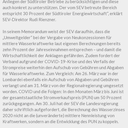
Anliegen der Südtiroler Betriebe zu berücksichtigen und diese
auch konkret zu unterstützen. Der vom SEV betreute Bereich
entspricht 30 Prozent der Südtiroler Energiewirtschaft“, erklärt
SEV-Direktor Rudi Rienzner.
In seinem Memorandum weist der SEV daraufhin, dass die
„Umweltgelder“ bei der Vergabe von Neukonzessionen für
mittlere Wasserkraftwerke laut eigenen Berechnungen bereits
zehn Prozent der Jahreseinnahmen entsprechen – und damit die
Wirtschaftlichkeit der Anklagen gefährden. Zudem fordert der
Verband aufgrund der COVID-19-Krise und des Verfalls der
Strompreise weiterhin den Aufschub von Gebühren und Abgaben
für Wasserkraftwerke. Zum Vergleich: Am 26. März war in der
Lombardei ebenfalls ein Aufschub von Abgaben und Gebühren
verlangt und am 31. März von der Regionalregierung umgesetzt
worden. COVID und die Folgen: In den Monaten März bis Juni ist
der gesamtstaatliche Stromverkaufspreis (PUN) um 50 Prozent
zurückgegangen. Am 30. Juli hat der SEV die Landesregierung
daher schriftlich aufgefordert, die Berechnung des Wasserzinses
2020 nicht an die (unveränderte) mittlere Nennleistung von
Kraftwerken, sondern an die Entwicklung des PUN zu koppeln.