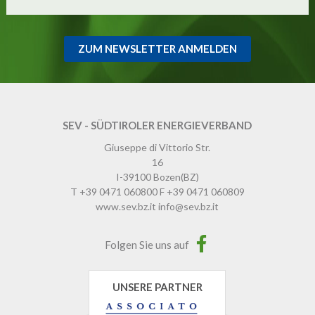
ZUM NEWSLETTER ANMELDEN
SEV - SÜDTIROLER ENERGIEVERBAND
Giuseppe di Vittorio Str.
16
I-39100
Bozen
(BZ)
T
+39 0471 060800
F
+39 0471 060809
www.sev.bz.it
info@sev.bz.it
Folgen Sie uns auf
UNSERE PARTNER