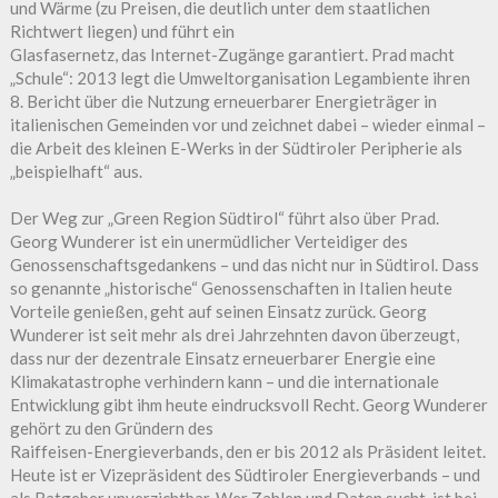
und Wärme (zu Preisen, die deutlich unter dem staatlichen
Richtwert liegen) und führt ein
Glasfasernetz, das Internet-Zugänge garantiert. Prad macht
„Schule“: 2013 legt die Umweltorganisation Legambiente ihren
8. Bericht über die Nutzung erneuerbarer Energieträger in
italienischen Gemeinden vor und zeichnet dabei – wieder einmal –
die Arbeit des kleinen E-Werks in der Südtiroler Peripherie als
„beispielhaft“ aus.
Der Weg zur „Green Region Südtirol“ führt also über Prad.
Georg Wunderer ist ein unermüdlicher Verteidiger des
Genossenschaftsgedankens – und das nicht nur in Südtirol. Dass
so genannte „historische“ Genossenschaften in Italien heute
Vorteile genießen, geht auf seinen Einsatz zurück. Georg
Wunderer ist seit mehr als drei Jahrzehnten davon überzeugt,
dass nur der dezentrale Einsatz erneuerbarer Energie eine
Klimakatastrophe verhindern kann – und die internationale
Entwicklung gibt ihm heute eindrucksvoll Recht. Georg Wunderer
gehört zu den Gründern des
Raiffeisen-Energieverbands, den er bis 2012 als Präsident leitet.
Heute ist er Vizepräsident des Südtiroler Energieverbands – und
als Ratgeber unverzichtbar. Wer Zahlen und Daten sucht, ist bei