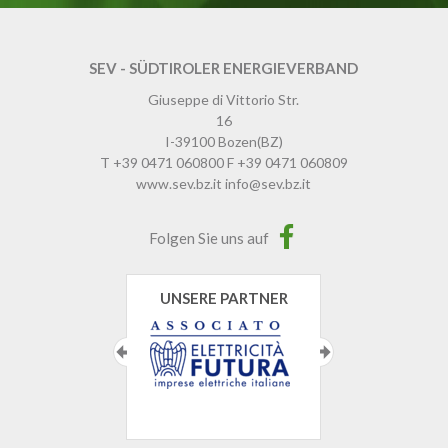
SEV - SÜDTIROLER ENERGIEVERBAND
Giuseppe di Vittorio Str.
16
I-39100
Bozen
(BZ)
T
+39 0471 060800
F
+39 0471 060809
www.sev.bz.it
info@sev.bz.it
Folgen Sie uns auf
UNSERE PARTNER