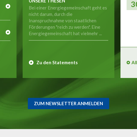
UNSERE THESEN
3
Bei einer Energiegemeinschaft geht es
nicht darum, durch die
Inanspruchnahme von staatlichen
E
Förderungen "reich zu werden". Eine
Energiegemeinschaft hat vielmehr ...
Zu den Statements
Al
ZUM NEWSLETTER ANMELDEN