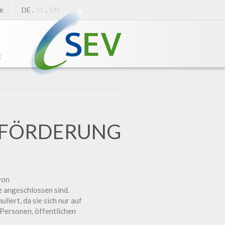
e
.
.
DE
IT
EN
k
R FÖRDERUNG
von
 angeschlossen sind.
liert, da sie sich nur auf
 Personen, öffentlichen