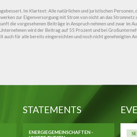
gebessert. Im Klartext: Alle natürlichen und juristischen Personen, d
twerken zur Eigenversorgung mit Strom von nicht an das Stromnetz
kunft die vorgesehenen Beiträge in Anspruch nehmen und zwar im A
n Unternehmen wird der Beitrag auf 55 Prozent und bei Großunterne
lt auch für alle bereits eingereichten und noch nicht genehmigten A
STATEMENTS
EVE
ENERGIEGEMEINSCHAFTEN -
SE