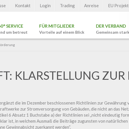
sse
Kontakt
Login
Trading
Anreise
EU Projekt
60° SERVICE
FÜR MITGLIEDER
DER VERBAND
nd um betreut
Vorteile auf einem Blick
Gemeinsam star
 Förderung
T: KLARSTELLUNG ZU
d ergänzt die im Dezember beschlossenen Richtlinien zur Gewährung 
raftwerke zur Stromversorgung von Gebäuden, die nicht an das Netz
el 6 Absatz 1 Buchstabe a) der Richtlinien sei „nicht eindeutig formu
klar ist, in welchem Ausmaß die Beiträge zugunsten von natürlichen
ne Gewinnabsicht zuerkannt werden“.