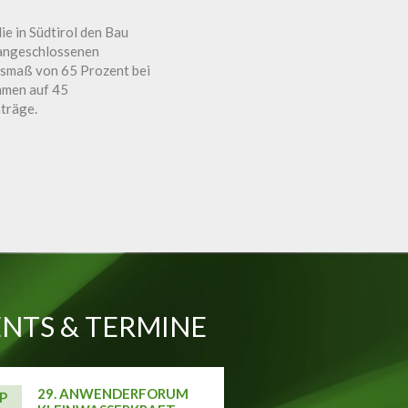
ie in Südtirol den Bau
 angeschlossenen
usmaß von 65 Prozent bei
hmen auf 45
nträge.
NTS & TERMINE
29. ANWENDERFORUM
P