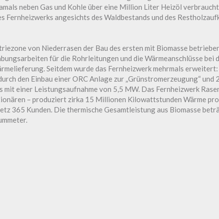
mals neben Gas und Kohle über eine Million Liter Heizöl verbrauc
es Fernheizwerks angesichts des Waldbestands und des Restholzauf
triezone von Niederrasen der Bau des ersten mit Biomasse betriebe
rabungsarbeiten für die Rohrleitungen und die Wärmeanschlüsse bei
rmelieferung. Seitdem wurde das Fernheizwerk mehrmals erweitert:
 durch den Einbau einer ORC Anlage zur „Grünstromerzeugung“ und 
s mit einer Leistungsaufnahme von 5,5 MW. Das Fernheizwerk Rasen
tionären – produziert zirka 15 Millionen Kilowattstunden Wärme pro
etz 365 Kunden. Die thermische Gesamtleistung aus Biomasse betr
ummeter.