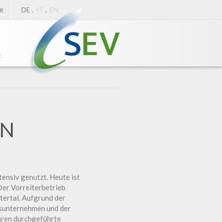
e
.
.
DE
IT
EN
k
EN
tensiv genutzt. Heute ist
Der Vorreiterbetrieb
tertal. Aufgrund der
gsunternehmen und der
hren durchgeführte