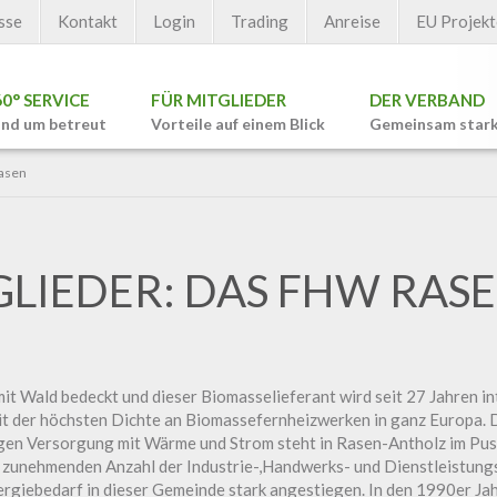
sse
Kontakt
Login
Trading
Anreise
EU Projekt
60° SERVICE
FÜR MITGLIEDER
DER VERBAND
nd um betreut
Vorteile auf einem Blick
Gemeinsam star
Rasen
GLIEDER: DAS FHW RAS
it Wald bedeckt und dieser Biomasselieferant wird seit 27 Jahren in
it der höchsten Dichte an Biomassefernheizwerken in ganz Europa. 
gen Versorgung mit Wärme und Strom steht in Rasen-Antholz im Pus
 zunehmenden Anzahl der Industrie-,Handwerks- und Dienstleistun
giebedarf in dieser Gemeinde stark angestiegen. In den 1990er Ja