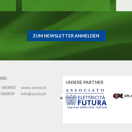
ZUM NEWSLETTER ANMELDEN
AND
UNSERE PARTNER
1 060800
www.sev.bz.it
 060809
info@sev.bz.it