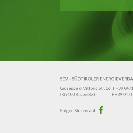
SEV - SÜDTIROLER ENERGIEVERB
Giuseppe di Vittorio Str. 16
T
+39 047
I-39100
Bozen
(BZ)
F
+39 0471
Folgen Sie uns auf