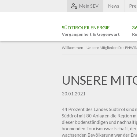
Mein SEV
News
Pre
SÜDTIROLER ENERGIE
3
Vergangenheit & Gegenwart
Ru
Willkommen
Unsere Mitglieder: Das FHW 
UNSERE MIT
30.01.2021
44 Prozent des Landes Südtirol sind m
Südtirol mit 80 Anlagen die Region m
dieser bodenständigen und nachhalti
boomenden Tourismuswirtschaft, der
wachsenden Bevölkerung war der Ener