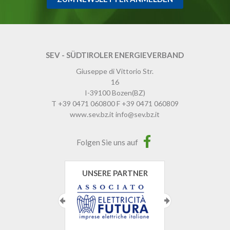
SEV - SÜDTIROLER ENERGIEVERBAND
Giuseppe di Vittorio Str.
16
I-39100
Bozen
(BZ)
T
+39 0471 060800
F
+39 0471 060809
www.sev.bz.it
info@sev.bz.it
Folgen Sie uns auf
UNSERE PARTNER