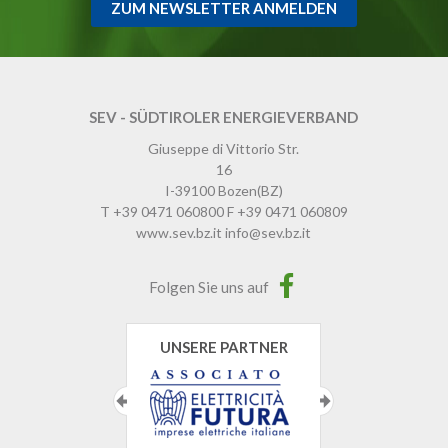
ZUM NEWSLETTER ANMELDEN
SEV - SÜDTIROLER ENERGIEVERBAND
Giuseppe di Vittorio Str.
16
I-39100
Bozen
(BZ)
T
+39 0471 060800
F
+39 0471 060809
www.sev.bz.it
info@sev.bz.it
Folgen Sie uns auf
UNSERE PARTNER