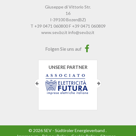
Giuseppe di Vittorio Str.
16
I-39100
Bozen
(BZ)
T
+39 0471 060800
F
+39 0471 060809
www.sev.bz.it
info@sev.bz.it
Folgen Sie uns auf
UNSERE PARTNER
©
2026
SEV - Südtiroler Energieverband
.