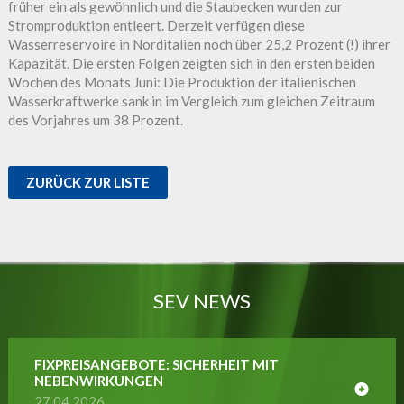
früher ein als gewöhnlich und die Staubecken wurden zur
Stromproduktion entleert. Derzeit verfügen diese
Wasserreservoire in Norditalien noch über 25,2 Prozent (!) ihrer
Kapazität. Die ersten Folgen zeigten sich in den ersten beiden
Wochen des Monats Juni: Die Produktion der italienischen
Wasserkraftwerke sank in im Vergleich zum gleichen Zeitraum
des Vorjahres um 38 Prozent.
ZURÜCK ZUR LISTE
SEV NEWS
FIXPREISANGEBOTE: SICHERHEIT MIT
NEBENWIRKUNGEN
27.04.2026