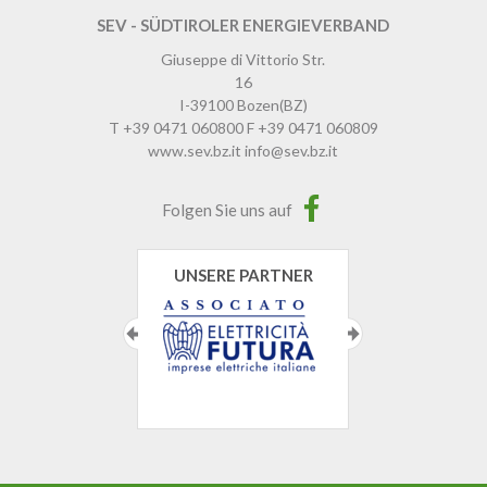
SEV - SÜDTIROLER ENERGIEVERBAND
Giuseppe di Vittorio Str.
16
I-39100
Bozen
(BZ)
T
+39 0471 060800
F
+39 0471 060809
www.sev.bz.it
info@sev.bz.it
Folgen Sie uns auf
UNSERE PARTNER