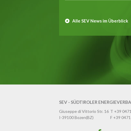
Alle SEV News im Überblick
SEV - SÜDTIROLER ENERGIEVERB
Giuseppe di Vittorio Str. 16
T
+39 047
I-39100
Bozen
(BZ)
F
+39 0471