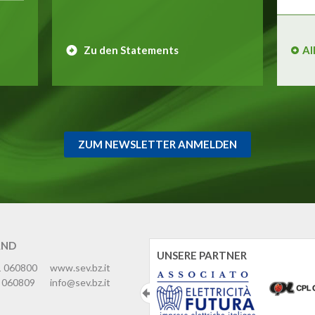
Zu den Statements
Al
ZUM NEWSLETTER ANMELDEN
AND
UNSERE PARTNER
1 060800
www.sev.bz.it
 060809
info@sev.bz.it