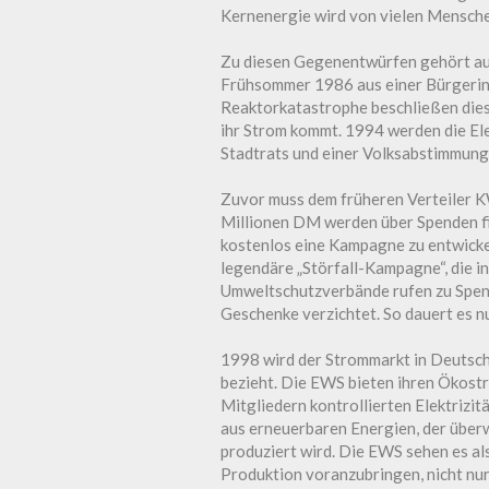
Kernenergie wird von vielen Menschen
Zu diesen Gegenentwürfen gehört auc
Frühsommer 1986 aus einer Bürgerini
Reaktorkatastrophe beschließen diese
ihr Strom kommt. 1994 werden die
El
Stadtrats und einer Volksabstimmung
Zuvor muss dem früheren Verteiler K
Millionen DM werden über Spenden fi
kostenlos eine Kampagne zu entwicke
legendäre
„Störfall-Kampagne
“, die
Umweltschutzverbände rufen zu Spend
Geschenke verzichtet. So dauert es 
1998 wird der Strommarkt in Deutschl
bezieht. Die EWS bieten ihren Ökostr
Mitgliedern kontrollierten Elektriz
aus erneuerbaren Energien, der über
produziert wird. Die EWS sehen es al
Produktion voranzubringen, nicht nur 