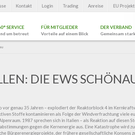
sse
Kontakt
Login
Trading
Anreise
EU Projekt
60° SERVICE
FÜR MITGLIEDER
DER VERBAND
nd um betreut
Vorteile auf einem Blick
Gemeinsam star
au
LEN: DIE EWS SCHÖNA
o vor genau 35 Jahren – explodiert der Reaktorblock 4 im Kernkraft
tiven Stoffe kontaminieren als Folge der Windverfrachtung viele eu
enraum. 1987 sprechen sich in Italien – als Reaktion auf diesen St
sabstimmungen gegen die Kernenergie aus. Eine Katastrophe wird zu
che Bürgerenergieprojekte, der frühere gesellschaftliche Konsens 