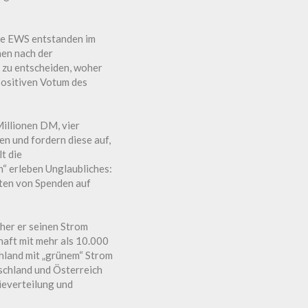
ie EWS entstanden im
en nach der
t zu entscheiden, woher
positiven Votum des
illionen DM, vier
n und fordern diese auf,
t die
n“ erleben Unglaubliches:
sten von Spenden auf
her er seinen Strom
haft mit mehr als 10.000
hland mit „grünem“ Strom
schland und Österreich
ieverteilung und