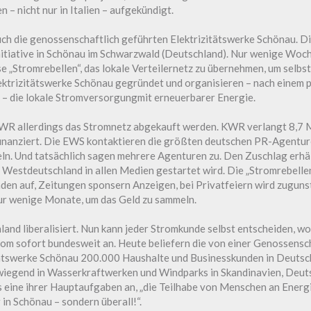
 – nicht nur in Italien – aufgekündigt.
h die genossenschaftlich geführten Elektrizitätswerke Schönau. D
tiative in Schönau im Schwarzwald (Deutschland). Nur wenige Woch
 „Stromrebellen“, das lokale Verteilernetz zu übernehmen, um selbs
ektrizitätswerke Schönau
gegründet und organisieren – nach einem 
 – die lokale Stromversorgungmit erneuerbarer Energie.
WR allerdings das Stromnetz abgekauft werden. KWR verlangt 8,7 M
nanziert. Die EWS kontaktieren die größten deutschen PR-Agenture
ln. Und tatsächlich sagen mehrere Agenturen zu. Den Zuschlag erhäl
 in Westdeutschland in allen Medien gestartet wird. Die „Stromrebelle
en auf, Zeitungen sponsern Anzeigen, bei Privatfeiern wird zugun
nur wenige Monate, um das Geld zu sammeln.
and liberalisiert. Nun kann jeder Stromkunde selbst entscheiden, wo
om sofort bundesweit an. Heute beliefern die von einer Genossensc
itätswerke Schönau 200.000 Haushalte und Businesskunden in Deutsc
wiegend in Wasserkraftwerken und Windparks in Skandinavien, Deut
s eine ihrer Hauptaufgaben an, „die Teilhabe von Menschen an Energ
in Schönau – sondern überall!“.