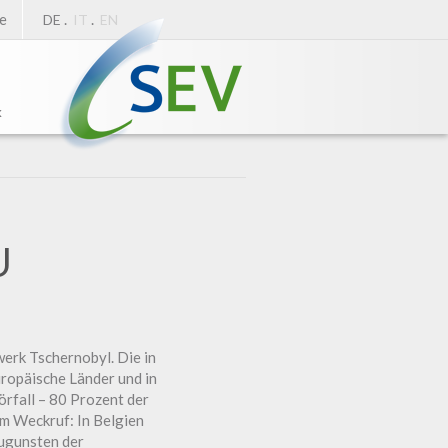
e
.
.
DE
IT
EN
k
U
werk Tschernobyl. Die in
ropäische Länder und in
örfall – 80 Prozent der
m Weckruf: In Belgien
zugunsten der