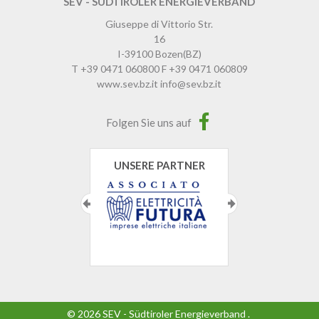
SEV - SÜDTIROLER ENERGIEVERBAND
Giuseppe di Vittorio Str.
16
I-39100
Bozen
(BZ)
T
+39 0471 060800
F
+39 0471 060809
www.sev.bz.it
info@sev.bz.it
Folgen Sie uns auf
UNSERE PARTNER
©
2026
SEV - Südtiroler Energieverband
.