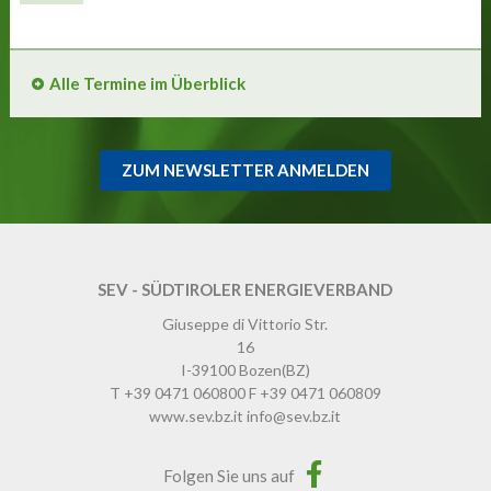
Alle Termine im Überblick
ZUM NEWSLETTER ANMELDEN
SEV - SÜDTIROLER ENERGIEVERBAND
Giuseppe di Vittorio Str.
16
I-39100
Bozen
(BZ)
T
+39 0471 060800
F
+39 0471 060809
www.sev.bz.it
info@sev.bz.it
Folgen Sie uns auf