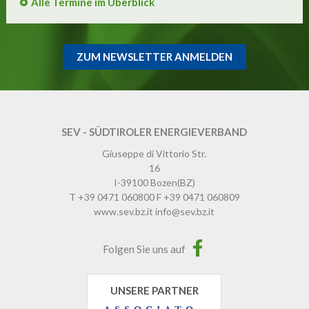
Alle Termine im Überblick
ZUM NEWSLETTER ANMELDEN
SEV - SÜDTIROLER ENERGIEVERBAND
Giuseppe di Vittorio Str.
16
I-39100
Bozen
(BZ)
T
+39 0471 060800
F
+39 0471 060809
www.sev.bz.it
info@sev.bz.it
Folgen Sie uns auf
UNSERE PARTNER