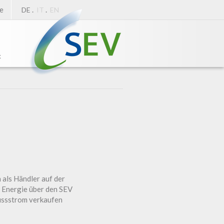
e
.
.
DE
IT
EN
k
als Händler auf der
 Energie über den SEV
hussstrom verkaufen