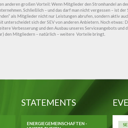
en anderen großen Vorteil: Wenn Mitglieder den Stromhandel an de
nternehmen. Schließlich – und das darf man nicht vergessen – ist de
den“ als Mitglieder nicht nur Leistungen abrufen, sondern aktiv auc
mit unterscheidet sich der SEV von anderen Anbietern. Noch etwas: 
eitere Verbesserung und den Ausbau unseres Serviceangebots und d
ur) den Mitgliedern – natürlich – weitere Vorteile bringt.
STATEMENTS
EVE
ENERGIEGEMEINSCHAFTEN -
SE