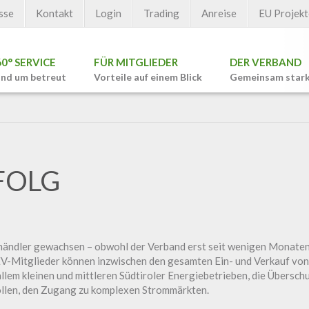
sse
Kontakt
Login
Trading
Anreise
EU Projekt
60° SERVICE
FÜR MITGLIEDER
DER VERBAND
nd um betreut
Vorteile auf einem Blick
Gemeinsam star
OLG
händler gewachsen – obwohl der Verband erst seit wenigen Monaten 
EV-Mitglieder können inzwischen den gesamten Ein- und Verkauf von
allem kleinen und mittleren Südtiroler Energiebetrieben, die Übersc
ollen, den Zugang zu komplexen Strommärkten.