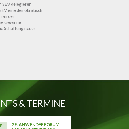
n SEV delegieren,
r SEV eine demokratisch
h an der
Die Gewinne
ie Schaffung neuer
NTS & TERMINE
29. ANWENDERFORUM
P