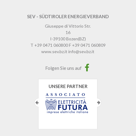
SEV - SÜDTIROLER ENERGIEVERBAND
Giuseppe di Vittorio Str.
16
I-39100
Bozen
(BZ)
T
+39 0471 060800
F
+39 0471 060809
www.sev.bz.it
info@sev.bz.it
Folgen Sie uns auf
UNSERE PARTNER