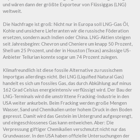
und wären dann der größte Exporteur von Flüssiggas (LNG)
weltweit.
Die Nachfrage ist groß: Nicht nur in Europa soll LNG-Gas Öl,
Kohle und unsichere Lieferanten wir die russische Föderation
ersetzen, sondern auch Indien oder China. LNG-Aktien steigen
seit Jahresbeginn: Chevron und Cheniere um knapp 50 Prozent,
Shell um 25 Prozent, und der in Houston (Texas) ansässige US-
Anbieter Tellurian konnte sogar um 74 Prozent zulegen.
Klimafreundlich ist diese fossile Alternative zu russischem
Importgas allerdings nicht. Bei LNG (Liquified Natural Gas)
handelt es sich um fossiles Gas, das durch Abkühlung auf minus
162 Grad Celsius energieintensiv verflüssigt wird. Der Bau der
LNG-Terminals wird die umstrittene Fracking-Industrie in den
USA weiter ankurbeln. Beim Fracking werden große Mengen
Wasser, Sand und Chemikalien unter hohem Druck in den Boden
gepresst. Damit wird das Gestein im Untergrund aufgesprengt,
und eingeschlossenes Gas kann entweichen. Aber: Die
Verpressung giftiger Chemikalien verschmutzt nicht nur das
Grundwasser. In den USA haben offizielle Untersuchungen der