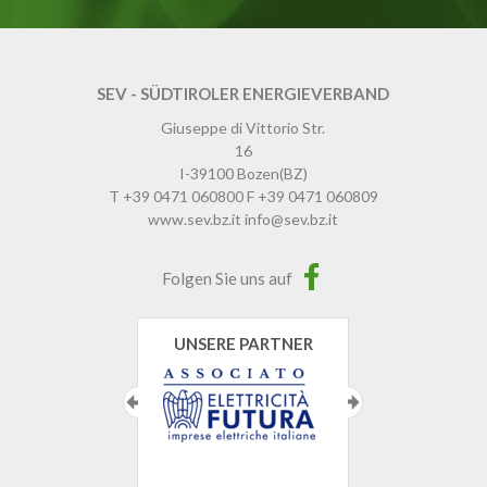
SEV - SÜDTIROLER ENERGIEVERBAND
Giuseppe di Vittorio Str.
16
I-39100
Bozen
(BZ)
T
+39 0471 060800
F
+39 0471 060809
www.sev.bz.it
info@sev.bz.it
Folgen Sie uns auf
UNSERE PARTNER