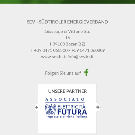
SEV - SÜDTIROLER ENERGIEVERBAND
Giuseppe di Vittorio Str.
16
I-39100
Bozen
(BZ)
T
+39 0471 060800
F
+39 0471 060809
www.sev.bz.it
info@sev.bz.it
Folgen Sie uns auf
UNSERE PARTNER