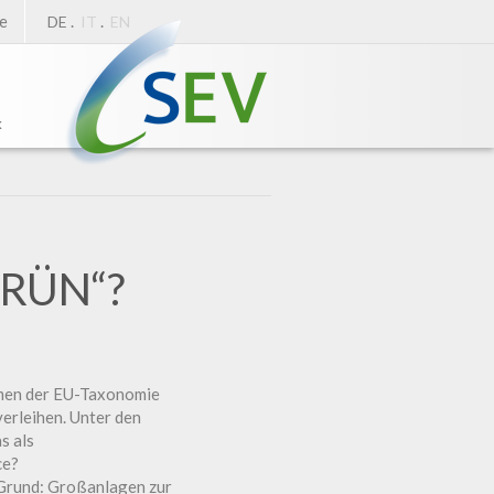
e
.
.
DE
IT
EN
k
RÜN“?
hmen der EU-Taxonomie
verleihen. Unter den
s als
ce?
 Grund: Großanlagen zur