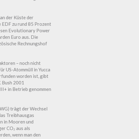
 an der Küste der
e EDF zu rund 85 Prozent
iesen Evolutionary Power
arden Euro aus. Die
anzösische Rechnungshof
aktoren – noch nicht
für US-Atommüll in Yucca
funden worden ist, gibt
W. Bush 2001
 III+ in Betrieb genommen
EWG) trägt der Wechsel
 das Treibhausgas
en in Mooren und
er CO₂ aus als
erden, wenn man den