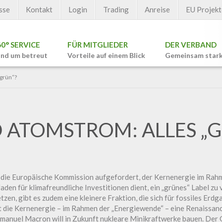
sse
Kontakt
Login
Trading
Anreise
EU Projekt
60° SERVICE
FÜR MITGLIEDER
DER VERBAND
nd um betreut
Vorteile auf einem Blick
Gemeinsam star
grün“?
 ATOMSTROM: ALLES „G
die Europäische Kommission aufgefordert, der Kernenergie im Ra
faden für klimafreundliche Investitionen dient, ein „grünes“ Label zu 
zen, gibt es zudem eine kleinere Fraktion, die sich für fossiles Erdga
t die Kernenergie – im Rahmen der „Energiewende“ – eine Renaissan
manuel Macron will in Zukunft nukleare Minikraftwerke bauen. Der