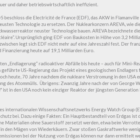
er und daher betriebswirtschaftlich ineffizient.
5 beschloss die Electricité de France (EDF), das AKW in Flamanville
eusten Technologie zu ersetzen. Der Nuklearkonzern AREVA, wie di
Druckwasserreaktor neuster Technologie bauen. AREVA bezeichnete d
cléaire“. Ursprünglich ging EDF von Baukosten in Höhe von 3,2 Milli
wischen legt sich EDF nicht mehr auf eine Jahreszahl fest. Der fr
 Finanzierung heute auf 19,1 Milliarden Euro.
en „Endlagerung“ radioaktiver Abfälle bis heute – auch für Mini-Re
a geführte US-Regierung das Projekt eines geologischen Endlagers 
h heute, 70 Jahre nachdem die nukleare Verstromung in den USA er
gung des Atommülls. Übrigens: Zwanzig Jahre nach der von George 
" ist in den USA noch kein einziger Reaktor der jüngsten Generation
 des internationalen Wissenschaftsnetzwerks Energy Watch Group (
chutz bei. Dazu einige Fakten: Ein Hauptbestandteil von Erdgas ist
he Materialien ohne Sauerstoff zersetzt werden, etwa beim Verrott
in den Mägen von Wiederkäuern. Zwar stoßen Gaskraftwerke wenig
emissionen bei der Nutzung von Erdgas können nur dann ermittelt w