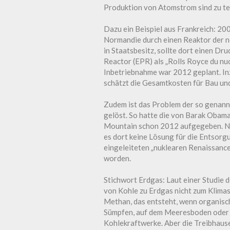
Produktion von Atomstrom sind zu teu
Dazu ein Beispiel aus Frankreich: 200
Normandie durch einen Reaktor der n
in Staatsbesitz, sollte dort einen 
Reactor (EPR) als „Rolls Royce du nu
Inbetriebnahme war 2012 geplant. Inz
schätzt die Gesamtkosten für Bau und
Zudem ist das Problem der so genannt
gelöst. So hatte die von Barak Obam
Mountain schon 2012 aufgegeben. Noc
es dort keine Lösung für die Entsor
eingeleiteten „nuklearen Renaissance
worden.
Stichwort Erdgas: Laut einer Studie
von Kohle zu Erdgas nicht zum Klimas
Methan, das entsteht, wenn organisc
Sümpfen, auf dem Meeresboden oder 
Kohlekraftwerke. Aber die Treibhaus