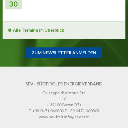
30
Alle Termine im Überblick
ZUM NEWSLETTER ANMELDEN
SEV - SÜDTIROLER ENERGIEVERBAND
Giuseppe di Vittorio Str.
16
I-39100
Bozen
(BZ)
T
+39 0471 060800
F
+39 0471 060809
www.sev.bz.it
info@sev.bz.it