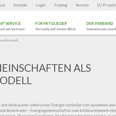
sse
Kontakt
Login
Trading
Anreise
EU Projekt
60° SERVICE
FÜR MITGLIEDER
DER VERBAND
nd um betreut
Vorteile auf einem Blick
Gemeinsam star
kunftsmodell
EINSCHAFTEN ALS
ODELL
und Verbraucher elektrischer Energie schließen sich zusammen und 
 und dezentralen – Energiegemeinschaften zum Schlüsselelement eine
en neuen „Prosumern“ gelingen, ihre Stromrechnungen spürbar zu s