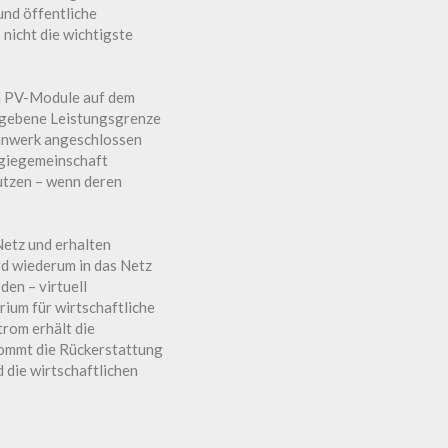
nd öffentliche
nicht die wichtigste
wa PV-Module auf dem
egebene Leistungsgrenze
annwerk angeschlossen
rgiegemeinschaft
utzen – wenn deren
etz und erhalten
rd wiederum in das Netz
den – virtuell
ium für wirtschaftliche
rom erhält die
kommt die Rückerstattung
 die wirtschaftlichen