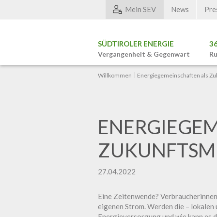
Mein SEV
News
Pre
SÜDTIROLER ENERGIE
3
Vergangenheit & Gegenwart
Ru
Willkommen
Energiegemeinschaften als Zu
ENERGIEGEM
ZUKUNFTSM
27.04.2022
Eine Zeitenwende? Verbraucherinnen 
eigenen Strom. Werden die – lokalen
Energieversorgung und wie kann es d