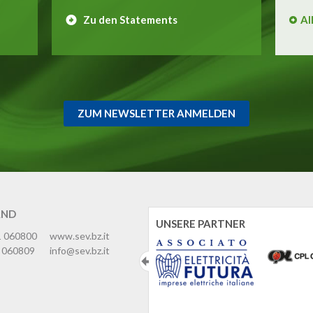
Zu den Statements
Al
ZUM NEWSLETTER ANMELDEN
AND
UNSERE PARTNER
1 060800
www.sev.bz.it
 060809
info@sev.bz.it