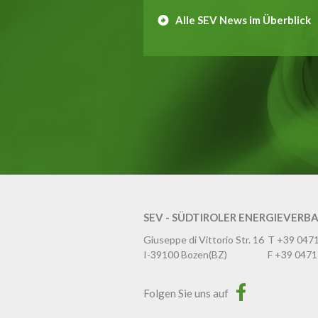
Alle SEV News im Überblick
SEV - SÜDTIROLER ENERGIEVERB
Giuseppe di Vittorio Str. 16
T
+39 047
I-39100
Bozen
(BZ)
F
+39 0471
Folgen Sie uns auf