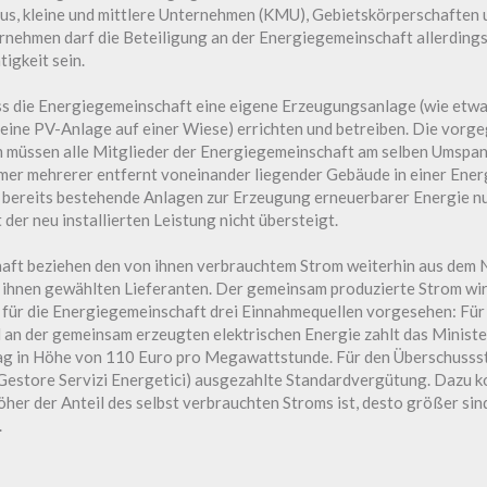
, kleine und mittlere Unternehmen (KMU), Gebietskörperschaften u
rnehmen darf die Beteiligung an der Energiegemeinschaft allerdings 
tigkeit sein.
ss die Energiegemeinschaft eine eigene Erzeugungsanlage (wie et
ine PV-Anlage auf einer Wiese) errichten und betreiben. Die vorg
m müssen alle Mitglieder der Energiegemeinschaft am selben Umsp
ümer mehrerer entfernt voneinander liegender Gebäude in einer Ene
 bereits bestehende Anlagen zur Erzeugung erneuerbarer Energie n
der neu installierten Leistung nicht übersteigt.
aft beziehen den von ihnen verbrauchtem Strom weiterhin aus dem N
 ihnen gewählten Lieferanten. Der gemeinsam produzierte Strom wi
d für die Energiegemeinschaft drei Einnahmequellen vorgesehen: Für 
an der gemeinsam erzeugten elektrischen Energie zahlt das Minister
ag in Höhe von 110 Euro pro Megawattstunde. Für den Überschussst
estore Servizi Energetici) ausgezahlte Standardvergütung. Dazu 
her der Anteil des selbst verbrauchten Stroms ist, desto größer sind
.