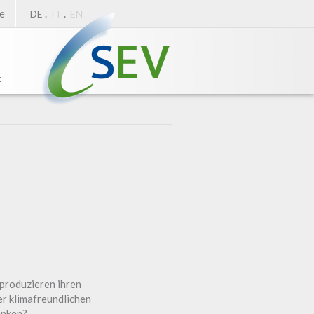
e
.
.
DE
IT
EN
k
produzieren ihren
r klimafreundlichen
enken?