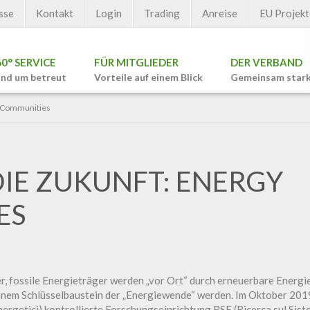
sse
Kontakt
Login
Trading
Anreise
EU Projekt
60° SERVICE
FÜR MITGLIEDER
DER VERBAND
nd um betreut
Vorteile auf einem Blick
Gemeinsam star
y Communities
DIE ZUKUNFT: ENERGY
ES
 fossile Energieträger werden „vor Ort“ durch erneuerbare Energie
nem Schlüsselbaustein der „Energiewende“ werden. Im Oktober 201
nergetici) kontrollierte Forschungseinrichtung RSE (Ricerca sul Sis