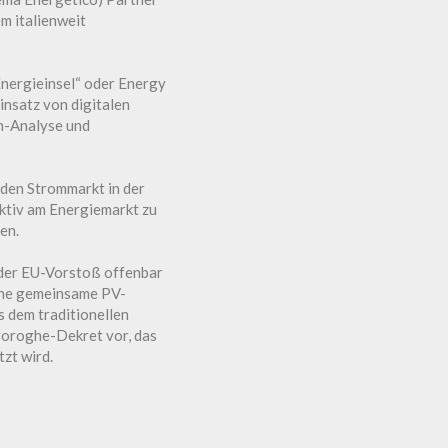
m italienweit
Energieinsel“ oder Energy
nsatz von digitalen
n-Analyse und
den Strommarkt in der
ktiv am Energiemarkt zu
men.
 der EU-Vorstoß offenbar
eine gemeinsame PV-
s dem traditionellen
roroghe-Dekret vor, das
zt wird.