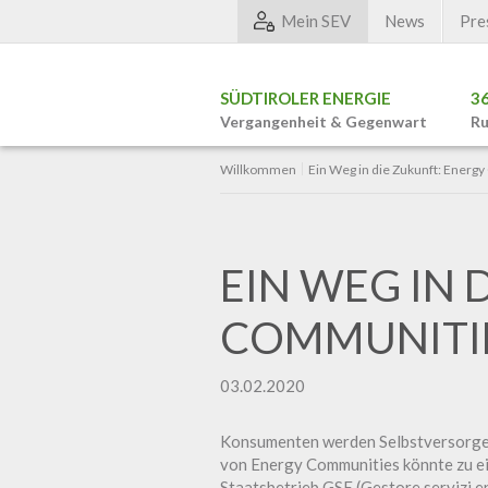
Mein SEV
News
Pre
SÜDTIROLER ENERGIE
3
Vergangenheit & Gegenwart
Ru
Willkommen
Ein Weg in die Zukunft: Energ
EIN WEG IN 
COMMUNITI
03.02.2020
Konsumenten werden Selbstversorger,
von Energy Communities könnte zu ei
Staatsbetrieb GSE (Gestore servizi e