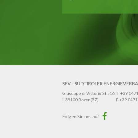
SEV - SÜDTIROLER ENERGIEVERB
Giuseppe di Vittorio Str. 16
T
+39 047
I-39100
Bozen
(BZ)
F
+39 0471
Folgen Sie uns auf