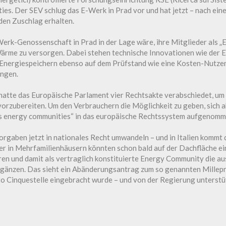
ies. Der SEV schlug das E-Werk in Prad vor und hat jetzt – nach eine
en Zuschlag erhalten.
erk-Genossenschaft in Prad in der Lage wäre, ihre Mitglieder als „
me zu versorgen. Dabei stehen technische Innovationen wie der Ei
 Energiespeichern ebenso auf dem Prüfstand wie eine Kosten-Nutze
ungen.
atte das Europäische Parlament vier Rechtsakte verabschiedet, um 
orzubereiten. Um den Verbrauchern die Möglichkeit zu geben, sich a
zens energy communities“ in das europäische Rechtssystem aufgenom
orgaben jetzt in nationales Recht umwandeln – und in Italien kommt
zer in Mehrfamilienhäusern könnten schon bald auf der Dachfläche 
ren und damit als vertraglich konstituierte Energy Community die au
gänzen. Das sieht ein Abänderungsantrag zum so genannten Millep
Cinquestelle eingebracht wurde – und von der Regierung unterstüt