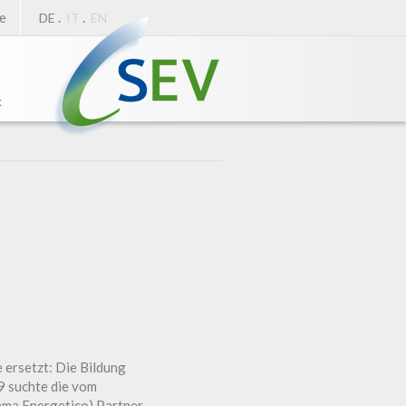
e
.
.
DE
IT
EN
k
 ersetzt: Die Bildung
9 suchte die vom
tema Energetico) Partner