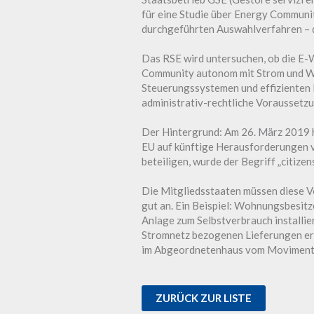
für eine Studie über Energy Communit
durchgeführten Auswahlverfahren – d
Das RSE wird untersuchen, ob die E-W
Community autonom mit Strom und Wär
Steuerungssystemen und effizienten
administrativ-rechtliche Voraussetz
Der Hintergrund: Am 26. März 2019 h
EU auf künftige Herausforderungen v
beteiligen, wurde der Begriff „citi
Die Mitgliedsstaaten müssen diese V
gut an. Ein Beispiel: Wohnungsbesit
Anlage zum Selbstverbrauch installie
Stromnetz bezogenen Lieferungen er
im Abgeordnetenhaus vom Movimento 
ZURÜCK ZUR LISTE