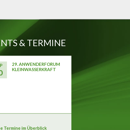
NTS & TERMINE
29. ANWENDERFORUM
P
KLEINWASSERKRAFT
0
le Termine im Überblick