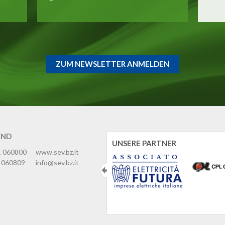
ZUM NEWSLETTER ANMELDEN
AND
UNSERE PARTNER
1 060800
www.sev.bz.it
 060809
info@sev.bz.it