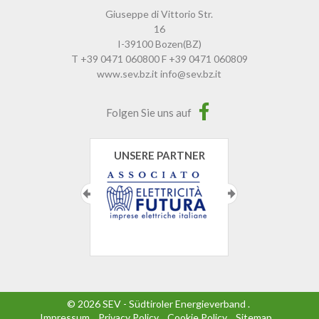
Giuseppe di Vittorio Str.
16
I-39100
Bozen
(BZ)
T
+39 0471 060800
F
+39 0471 060809
www.sev.bz.it
info@sev.bz.it
Folgen Sie uns auf
UNSERE PARTNER
©
2026
SEV - Südtiroler Energieverband
.
Impressum
.
Privacy Policy
.
Cookie Policy
.
Sitemap
.