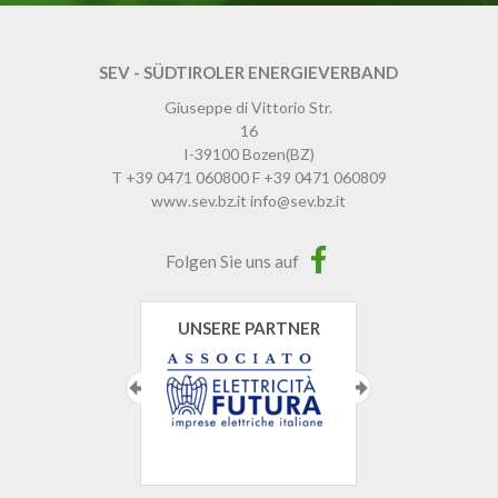
SEV - SÜDTIROLER ENERGIEVERBAND
Giuseppe di Vittorio Str.
16
I-39100
Bozen
(BZ)
T
+39 0471 060800
F
+39 0471 060809
www.sev.bz.it
info@sev.bz.it
Folgen Sie uns auf
UNSERE PARTNER