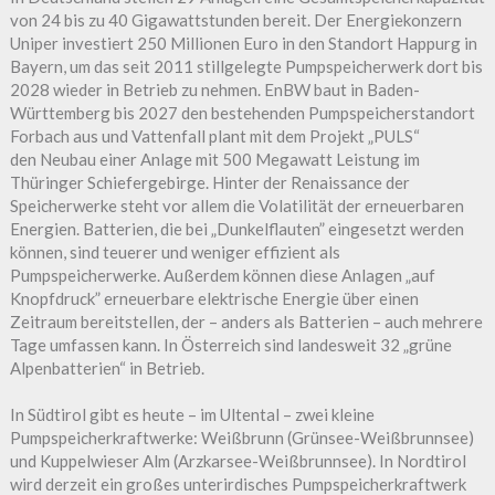
von 24 bis zu 40 Gigawattstunden bereit. Der Energiekonzern
Uniper investiert 250 Millionen Euro in den Standort Happurg in
Bayern, um das seit 2011 stillgelegte Pumpspeicherwerk dort bis
2028 wieder in Betrieb zu nehmen. EnBW baut in Baden-
Württemberg bis 2027 den bestehenden Pumpspeicherstandort
Forbach aus und Vattenfall plant mit dem Projekt „PULS“
den Neubau einer Anlage mit 500 Megawatt Leistung im
Thüringer Schiefergebirge. Hinter der Renaissance der
Speicherwerke steht vor allem die Volatilität der erneuerbaren
Energien. Batterien, die bei „Dunkelflauten” eingesetzt werden
können, sind teuerer und weniger effizient als
Pumpspeicherwerke. Außerdem können diese Anlagen „auf
Knopfdruck” erneuerbare elektrische Energie über einen
Zeitraum bereitstellen, der – anders als Batterien – auch mehrere
Tage umfassen kann. In Österreich sind landesweit 32 „grüne
Alpenbatterien“ in Betrieb.
In Südtirol gibt es heute – im Ultental – zwei kleine
Pumpspeicherkraftwerke: Weißbrunn (Grünsee-Weißbrunnsee)
und Kuppelwieser Alm (Arzkarsee-Weißbrunnsee). In Nordtirol
wird derzeit ein großes unterirdisches Pumpspeicherkraftwerk