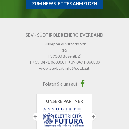
ZUM NEWSLETTER ANMELDEN
SEV - SÜDTIROLER ENERGIEVERBAND
Giuseppe di Vittorio Str.
16
I-39100
Bozen
(BZ)
T
+39 0471 060800
F
+39 0471 060809
www.sev.bz.it
info@sev.bz.it
Folgen Sie uns auf
UNSERE PARTNER