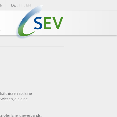
e
.
.
DE
IT
EN
k
ältnissen ab. Eine
wiesen, die eine
iroler Energieverbands.