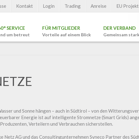
sse
Kontakt
Login
Trading
Anreise
EU Projekt
60° SERVICE
FÜR MITGLIEDER
DER VERBAND
nd um betreut
Vorteile auf einem Blick
Gemeinsam star
NETZE
asser und Sonne hängen – auch in Südtirol – von den Witterungsverh
uerbarer Energie ist auf intelligente Stromnetze (Smart Grids) ange
Produzenten, Verteilern und Verbrauchen sicherstellen.
rke Netz AG und das Consultingunternehmen Syneco Partner des Südt