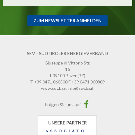
ZUM NEWSLETTER ANMELDEN
SEV - SÜDTIROLER ENERGIEVERBAND
Giuseppe di Vittorio Str.
16
I-39100
Bozen
(BZ)
T
+39 0471 060800
F
+39 0471 060809
www.sev.bz.it
info@sev.bz.it
Folgen Sie uns auf
UNSERE PARTNER