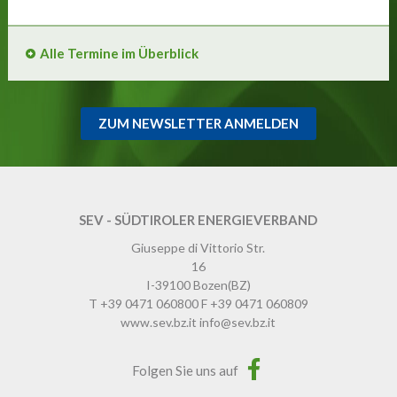
Alle Termine im Überblick
ZUM NEWSLETTER ANMELDEN
SEV - SÜDTIROLER ENERGIEVERBAND
Giuseppe di Vittorio Str.
16
I-39100
Bozen
(BZ)
T
+39 0471 060800
F
+39 0471 060809
www.sev.bz.it
info@sev.bz.it
Folgen Sie uns auf