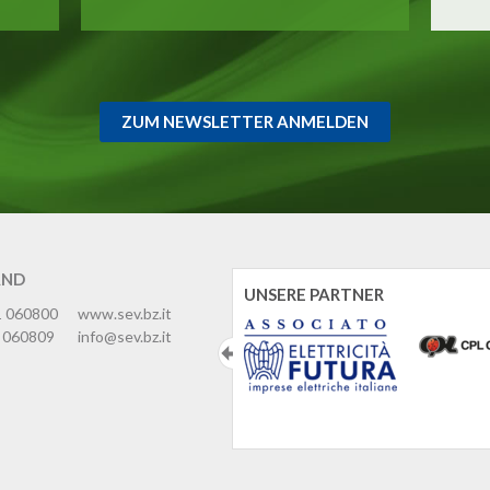
ZUM NEWSLETTER ANMELDEN
AND
UNSERE PARTNER
1 060800
www.sev.bz.it
 060809
info@sev.bz.it