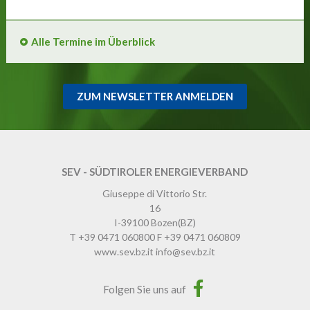
Alle Termine im Überblick
ZUM NEWSLETTER ANMELDEN
SEV - SÜDTIROLER ENERGIEVERBAND
Giuseppe di Vittorio Str.
16
I-39100
Bozen
(BZ)
T
+39 0471 060800
F
+39 0471 060809
www.sev.bz.it
info@sev.bz.it
Folgen Sie uns auf