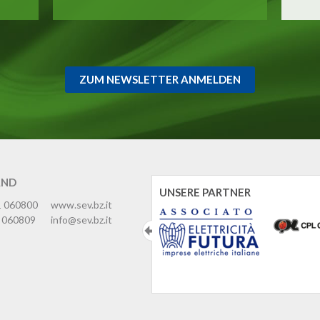
ZUM NEWSLETTER ANMELDEN
AND
UNSERE PARTNER
1 060800
www.sev.bz.it
 060809
info@sev.bz.it