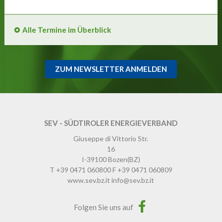
Alle Termine im Überblick
ZUM NEWSLETTER ANMELDEN
SEV - SÜDTIROLER ENERGIEVERBAND
Giuseppe di Vittorio Str.
16
I-39100
Bozen
(BZ)
T
+39 0471 060800
F
+39 0471 060809
www.sev.bz.it
info@sev.bz.it
Folgen Sie uns auf